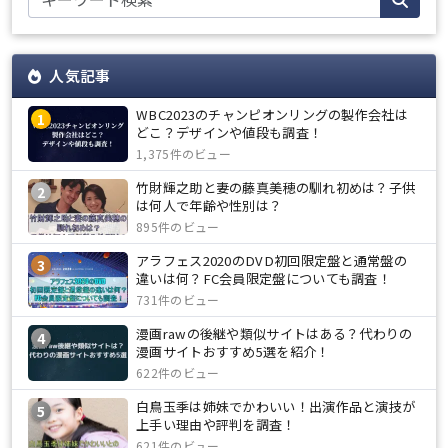
人気記事
WBC2023のチャンピオンリングの製作会社は
1
どこ？デザインや値段も調査！
1,375件のビュー
竹財輝之助と妻の藤真美穂の馴れ初めは？子供
2
は何人で年齢や性別は？
895件のビュー
アラフェス2020のDVD初回限定盤と通常盤の
3
違いは何？FC会員限定盤についても調査！
731件のビュー
漫画rawの後継や類似サイトはある？代わりの
4
漫画サイトおすすめ5選を紹介！
622件のビュー
白鳥玉季は姉妹でかわいい！出演作品と演技が
5
上手い理由や評判を調査！
621件のビュー