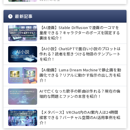
最新記事
【AI漫画】Stable Diffusionで漫画の一コマを
量産できる？キャラクターのポーズを固定する
裏技を紹介！
【AI小説】ChatGPTで面白い小説のプロットは
作れる？読者を惹きつける物語のテンプレート
を紹介！
【AI動画】Luma Dream Machineで静止画を動
画化できる？リアルに動かす指示の出し方を紹
介！
AIで亡くなった歌手の新曲は作れる？現在の倫
理的な問題とファンの本音を紹介！
【メタバース】VRChat内のAI案内人は24時間
接客できる？バーチャル空間のAI活用事例を紹
介！