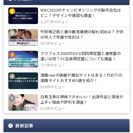
WBC2023のチャンピオンリングの製作会社は
1
どこ？デザインや値段も調査！
1,377件のビュー
竹財輝之助と妻の藤真美穂の馴れ初めは？子供
2
は何人で年齢や性別は？
901件のビュー
アラフェス2020のDVD初回限定盤と通常盤の
3
違いは何？FC会員限定盤についても調査！
737件のビュー
漫画rawの後継や類似サイトはある？代わりの
4
漫画サイトおすすめ5選を紹介！
626件のビュー
白鳥玉季は姉妹でかわいい！出演作品と演技が
5
上手い理由や評判を調査！
625件のビュー
最新記事