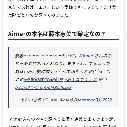
恵美であれば「エメ」という愛称でもしっくりきますが
実際どうなのか調べてみました。
Aimerの本名は藤本恵美で確定なの？
豪奢～～～～～～～～～‼️✨✧︎*。
#Aimer
さんのお
ちゃめな性格（人となり）をあらわしてるようで
あるいみ、紙吹雪nice👍っておもった💕(*´ω｀*)
💕💕
#残響散歌
#NHK紅白
#みんなでシェア
🔴⚪
pic.twitter.com/o6lBc2uxSZ
— あおい🍎🌏 (@_aoi_Aimer)
December 31, 2022
Aimerさんの本名を調べると藤本恵美と出てきますが、
なぜ出てくるのか調べてみたところ、いくつかの理由が