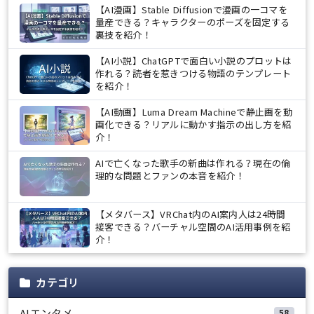
【AI漫画】Stable Diffusionで漫画の一コマを
量産できる？キャラクターのポーズを固定する
裏技を紹介！
【AI小説】ChatGPTで面白い小説のプロットは
作れる？読者を惹きつける物語のテンプレート
を紹介！
【AI動画】Luma Dream Machineで静止画を動
画化できる？リアルに動かす指示の出し方を紹
介！
AIで亡くなった歌手の新曲は作れる？現在の倫
理的な問題とファンの本音を紹介！
【メタバース】VRChat内のAI案内人は24時間
接客できる？バーチャル空間のAI活用事例を紹
介！
カテゴリ
AIエンタメ
58