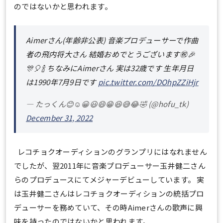
のではないかと思われます。
Aimerさん(年齢非公表) 音楽プロデューサーで作曲
者の飛内将大さん 結婚おめでとうございます㊗️🎉
🎊🎈🍾 ちなみにAimerさん 実は32歳です 生年月日
は1990年7月9日です
pic.twitter.com/DOhpZZiHjr
— たっくん😊☺️😀😃😄😁😆😅😂🤣 (@hofu_tk)
December 31, 2022
レコチョクオーディションのグランプリにはなれません
でしたが、翌2011年に音楽プロデューサー玉井健二さん
らのプロデュースにてメジャーデビューしています。 実
は玉井健二さんはレコチョクオーディションの統括プロ
デューサーを務めていて、その時Aimerさんの歌声に興
味を持ったのではないかと思われます。