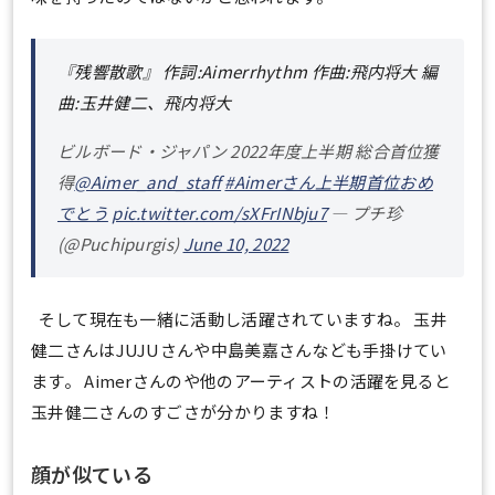
『残響散歌』 作詞:Aimerrhythm 作曲:飛内将大 編
曲:玉井健二、飛内将大
ビルボード・ジャパン 2022年度上半期 総合首位獲
得
@Aimer_and_staff
#Aimerさん上半期首位おめ
でとう
pic.twitter.com/sXFrINbju7
— プチ珍
(@Puchipurgis)
June 10, 2022
そして現在も一緒に活動し活躍されていますね。 玉井
健二さんはJUJUさんや中島美嘉さんなども手掛けてい
ます。 Aimerさんのや他のアーティストの活躍を見ると
玉井健二さんのすごさが分かりますね！
顔が似ている