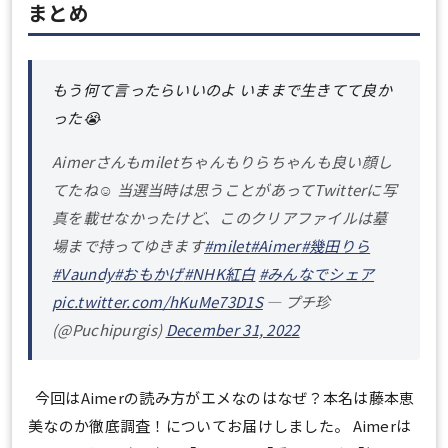
まとめ
もう何て言ったらいいのよ いままで生きてて良か
った😭
Aimerさんもmiletちゃんもりらちゃんも良い顔し
てたね☺️ 当選当時は思うことがあってTwitterに写
真を載せなかったけど、このクリアファイルは墓
場まで持ってゆきます
#milet
#Aimer
#幾田りら
#Vaundy
#おもかげ
#NHK紅白
#みんなでシェア
pic.twitter.com/hKuMe73D1S
— プチ珍
(@Puchipurgis)
December 31, 2022
今回はAimerの読み方がエメなのはなぜ？本名は藤本恵
美なのか徹底調査！についてお届けしました。 Aimerは